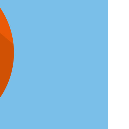
KURZ & KNAPP
MELDUNGEN
ALLES, WAS RECHT
IST
RECHTSPRECHUNG &
URTEILE
ZAHLEN & FAKTEN
PRAXIS
WIE VIEL ­
ATEMSCHUTZ IST
NÖTIG?
NICHTS GEHT MEHR
MEHR FORTSCHRITT
WAGEN?
SICHER UNTERWEGS