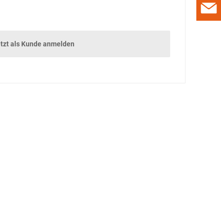
NACHHALTIGKEIT IST
GOLD WERT
FEUERSCHUTZ FÜR
tzt als Kunde anmelden
DIE FÜSSE
GUT GESCHULT
RUNDUM-SORGLOS-
STATION
STYLISHE
ALLESKÖNNER
UNTERHALTUNG
DAMALS
GADGETS
GEWINNSPIEL
DAS BESTE COVER
DES JAHRES 2021