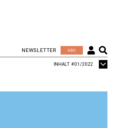
NEWSLETTER
ABO
INHALT #01/2022
TITELTHEMA
DEESKALATION
EDITORIAL
NEUES JAHR – NEUE
PA