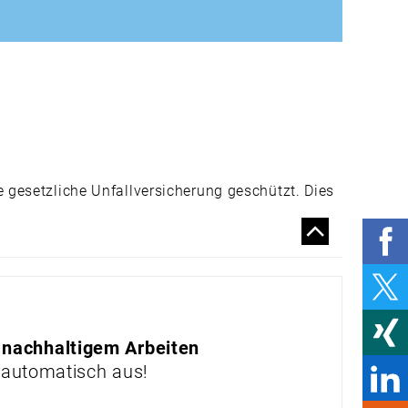
IM AUSLAND
KEINE
EINBAHNSTRASSE
ATOMKRAFT – JA
BITTE?
„ABTAUCHFUNKTION“
MACHT KREISSÄGEN
SICHER
e gesetzliche Unfallversicherung geschützt. Dies
ARBEITSSCHUTZ IM
HOMEOFFICE
DEGRADIERT
PRODUKTE & MÄRKTE
WORK-LIFE-BALANCE
 nachhaltigem Arbeiten
ZUM ANZIEHEN
 automatisch aus!
STUFE FÜR STUFE
SICHER