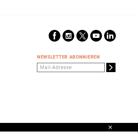
VORSCHAU
VORSCHAU
NEWSLETTER ABONNIEREN
Schließen
en,
www.universum.de
,
info@universum.de