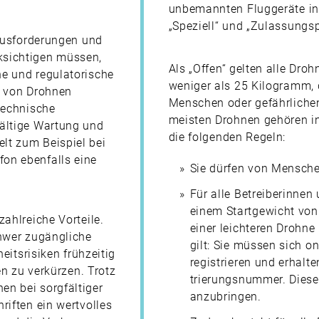
unbemannten Fluggeräte in 
„Speziell“ und „Zulassungspf
rausforderungen und
ksichtigen müssen,
Als „Offen“ gelten alle Dro
e und regulatorische
weniger als 25 Kilogramm, 
z von Drohnen
Menschen oder gefährlichen
technische
meisten Drohnen gehören in 
fältige Wartung und
die folgenden Regeln:
lt zum Beispiel bei
on ebenfalls eine
Sie dürfen von Mensche
Für alle Betreiberinnen
einem Startgewicht vo
ahlreiche Vorteile.
einer leichteren Drohn
chwer zugängliche
gilt: Sie müssen sich o
eitsrisiken frühzeitig
registrieren und erhalte
en zu verkürzen. Trotz
trierungsnummer. Diese
en bei sorgfältiger
anzubringen.
riften ein wertvolles