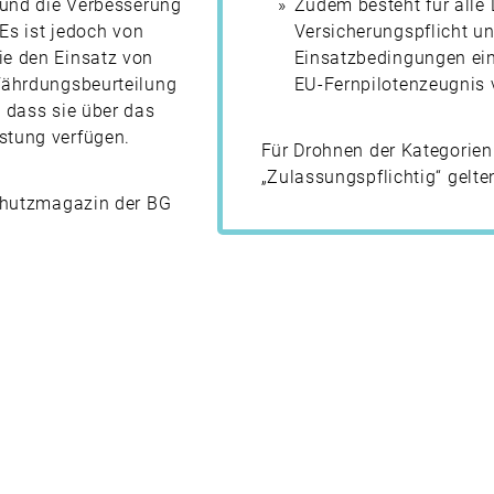
 und die Verbesserung
Zudem besteht für alle
Es ist jedoch von
Versicherungspflicht u
ie den Einsatz von
Einsatzbedingungen ei
fährdungsbeurteilung
EU-Fernpilotenzeugnis 
 dass sie über das
stung verfügen.
Für Drohnen der Kategorien 
„Zulassungspflichtig“ gelt
schutzmagazin der BG