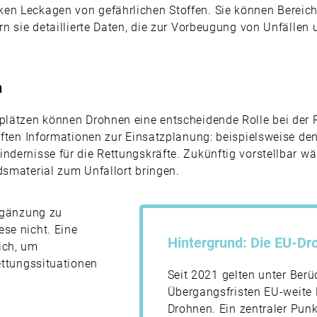
en Leckagen von gefährlichen Stoffen. Sie können Bereich
ern sie detaillierte Daten, die zur Vorbeugung von Unfälle
n
splätzen können Drohnen eine entscheidende Rolle bei der
räften Informationen zur Einsatzplanung: beispielsweise de
ndernisse für die Rettungskräfte. Zukünftig vorstellbar wä
dsmaterial zum Unfallort bringen.
Ergänzung zu
se nicht. Eine
Hintergrund: Die EU-D
ich, um
ettungssituationen
Seit 2021 gelten unter Ber
Übergangsfristen EU-weite 
Drohnen. Ein zentraler Punkt