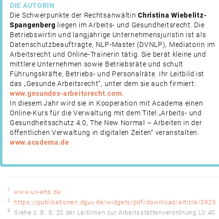
DIE AUTORIN
Die Schwerpunkte der Rechtsanwältin
Christina Wiebelitz-
Spangenberg
liegen im Arbeits- und Gesundheitsrecht. Die
Betriebswirtin und langjährige Unternehmensjuristin ist als
Datenschutzbeauftragte, NLP-Master (DVNLP), Mediatorin im
Arbeitsrecht und Online-Trainerin tätig. Sie berät kleine und
mittlere Unternehmen sowie Betriebsräte und schult
Führungskräfte, Betriebs- und Personalräte. Ihr Leitbild ist
das „Gesunde Arbeitsrecht“, unter dem sie auch firmiert:
www.gesundes-arbeitsrecht.com
.
In diesem Jahr wird sie in Kooperation mit Academa einen
Online-Kurs für die Verwaltung mit dem Titel „Arbeits- und
Gesundheitsschutz 4.0, The New Normal – Arbeiten in der
öffentlichen Verwaltung in digitalen Zeiten“ veranstalten.
www.academa.de
1
www.uv-ehs.de
2
https://publikationen.dguv.de/widgets/pdf/download/article/3925
3
Siehe z. B. S. 20 der Leitlinien zur Arbeitsstättenverordnung LV 40