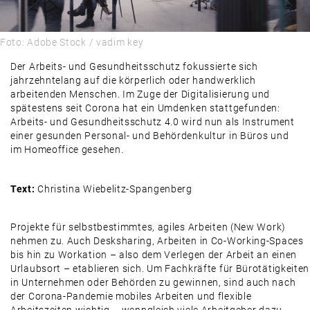
PRAXIS
PRODUKTE & MÄRKTE
Foto: Adobe Stock / vadim key
DAMALS
Der Arbeits- und Gesundheitsschutz fokussierte sich
jahrzehntelang auf die körperlich oder handwerklich
AUSBLICK
arbeitenden Menschen. Im Zuge der Digitalisierung und
spätestens seit Corona hat ein Umdenken stattgefunden:
Arbeits- und Gesundheitsschutz 4.0 wird nun als Instrument
einer gesunden Personal- und Behördenkultur in Büros und
im Homeoffice gesehen.
Text:
Christina Wiebelitz-Spangenberg
Projekte für selbstbestimmtes, agiles Arbeiten (New Work)
nehmen zu. Auch Desksharing, Arbeiten in Co-Working-Spaces
bis hin zu Workation – also dem Verlegen der Arbeit an einen
Urlaubsort – etablieren sich. Um Fachkräfte für Bürotätigkeiten
in Unternehmen oder Behörden zu gewinnen, sind auch nach
der Corona-Pandemie mobiles Arbeiten und flexible