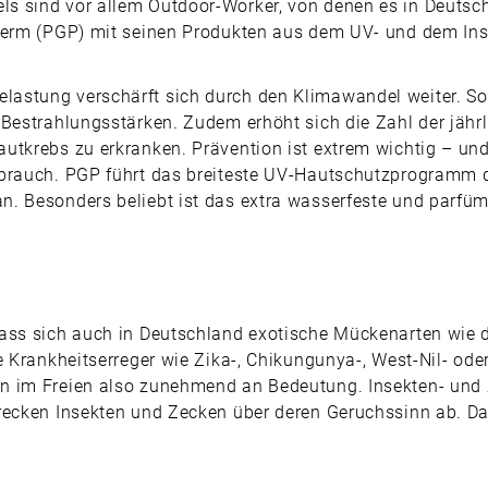
 sind vor allem Outdoor-Worker, von denen es in Deutschla
oderm (PGP) mit seinen Produkten aus dem UV- und dem I
astung verschärft sich durch den Klimawandel weiter. So 
-Bestrahlungsstärken. Zudem erhöht sich die Zahl der jähr
utkrebs zu erkranken. Prävention ist extrem wichtig – un
ebrauch. PGP führt das breiteste UV-Hautschutzprogramm d
. ­Besonders beliebt ist das extra wasserfeste und parfüm
dass sich auch in Deutschland exotische Mückenarten wie 
e Krankheitserreger wie Zika-, Chikungunya-, West-Nil- ode
en im Freien also zunehmend an Bedeutung. Insekten- und
hrecken Insekten und Zecken über deren Geruchssinn ab. D