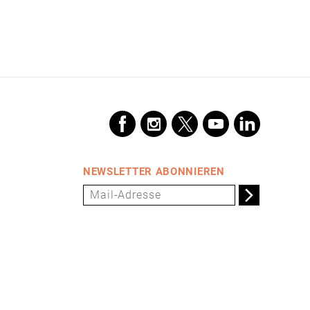
PRODUKTE & MÄRKTE
PSA UND
BRANCHENINFOS
DAMALS
LUMPENSAMMLER -
ROHSTOFF FÜR DIE
BILDUNG
AUSBLICK
NEWSLETTER ABONNIEREN
TERMINE