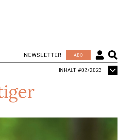
NEWSLETTER
ABO
INHALT #02/2023
TITELTHEMA
tiger
KOLLEGE ROBOTER
EDITORIAL
ENTTÄUSCHEND UND
ERSTAUNLICH
ZUGLEICH