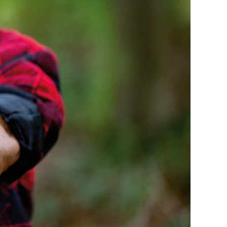
SCHWERPUNKT
WENN DER ROBOTER
ZUM KOLLEGEN
WIRD
BOOM DER ROBOTIK
EINFACH MACHEN!
CHANCEN UND
RISIKEN
HOCHAUTOMATISIERTER
MASCHINEN IN DER
LANDWIRTSCHAFT
RAUS AUS DEM
KÄFIG!
ZAHLEN & FAKTEN
VERKEHRSUNFALLBILANZ
IN DEUTSCHLAND