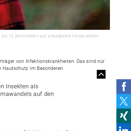
SICHER UND GESUND
ARBEITEN
MEHR SCHUTZ FÜR
MENSCH UND
0 bis 15 Zentimetern auf unbedeckte Körperstellen
UMWELT
RADON
träger von Infektionskrankheiten: Das sind nur
GUT FÜHREN
en Hautschutz im Besonderen.
CORPORATE
PURPOSE: WER
n Insekten als
WAGT, KANN VIEL
Klimawandels auf den
GEWINNEN
SO VERBESSERN SIE
DIE
SICHERHEITSKULTUR
IM UNTERNEHMEN