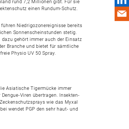
nd rund 7,2 Millionen gibt. Für sie
NACHHALTIG UND
nsektenschutz einen Rundum-Schutz.
INNOVATIV ARBEITEN
WIE DIGITALER
führen Niedrigozonereignisse bereits
STRESS ENTSTEHT –
UND WAS DAGEGEN
lichen Sonnenscheinstunden stetig.
HILFT
d dazu gehört immer auch der Einsatz
er Branche und bietet für sämtliche
CHEMISCHES
RECYCLING VON
freie Physio UV 50 Spray.
PLASTIKABFÄLLEN:
WIE SYNTHETISCHES
ÖL DEN MARKT
REVOLUTIONIERT
die Asiatische Tigermücke immer
ALLES, WAS RECHT IST
r Dengue-Viren übertragen. Insekten-
ARBEITSUNFALL BEI
 Zeckenschutzsprays wie das Myxal
DER ­
abei wendet PGP den sehr haut- und
SCHALTSCHRANK-
DEMONTAGE