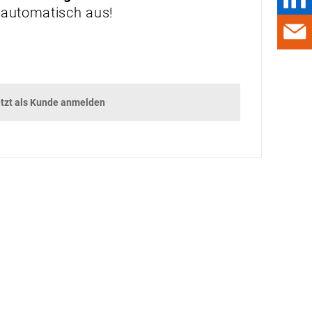
NACHHALTIG UND
 automatisch aus!
INNOVATIV ARBEITEN
WIE DIGITALER
STRESS ENTSTEHT –
UND WAS DAGEGEN
HILFT
tzt als Kunde anmelden
CHEMISCHES
RECYCLING VON
PLASTIKABFÄLLEN:
WIE SYNTHETISCHES
ÖL DEN MARKT
REVOLUTIONIERT
ALLES, WAS RECHT IST
ARBEITSUNFALL BEI
DER ­
SCHALTSCHRANK-
DEMONTAGE