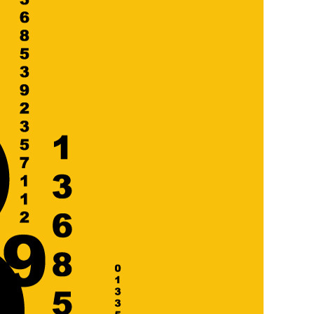
SCHWERPUNKT
WENN DER ROBOTER
ZUM KOLLEGEN
WIRD
BOOM DER ROBOTIK
EINFACH MACHEN!
CHANCEN UND
RISIKEN
HOCHAUTOMATISIERTER
MASCHINEN IN DER
LANDWIRTSCHAFT
RAUS AUS DEM
KÄFIG!
ZAHLEN & FAKTEN
VERKEHRSUNFALLBILANZ
IN DEUTSCHLAND