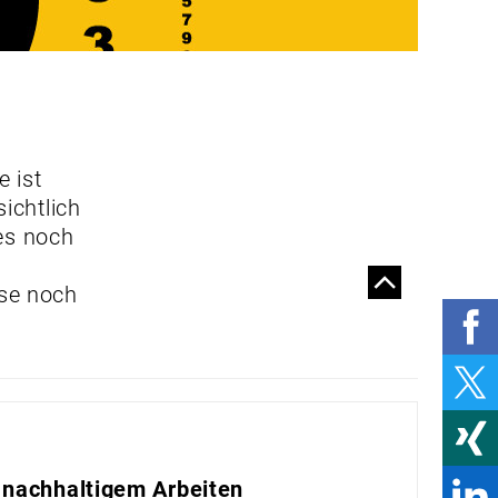
SICHER UND GESUND
ARBEITEN
MEHR SCHUTZ FÜR
MENSCH UND
UMWELT
 ist
RADON
ichtlich
es noch
GUT FÜHREN
ise noch
CORPORATE
PURPOSE: WER
WAGT, KANN VIEL
GEWINNEN
SO VERBESSERN SIE
DIE
SICHERHEITSKULTUR
IM UNTERNEHMEN
 nachhaltigem Arbeiten