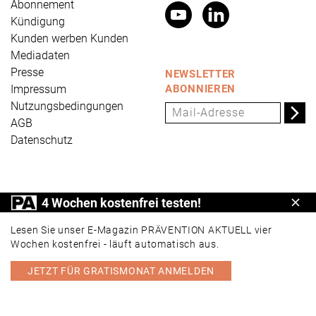
Abonnement
Kündigung
Kunden werben Kunden
Mediadaten
Presse
NEWSLETTER
Impressum
ABONNIEREN
Nutzungsbedingungen
AGB
Datenschutz
PRÄVENTION AKTUELL ist ein Produkt der Universum
4 Wochen kostenfrei testen!
Schl
Verlag GmbH, Wettinerstraße 3-5, 65189 Wiesbaden,
www.universum.de
,
info@universum.de
Lesen Sie unser E-Magazin PRÄVENTION AKTUELL vier
Wochen kostenfrei - läuft automatisch aus.
JETZT FÜR GRATISMONAT ANMELDEN
PORTAL
E-MAGAZIN